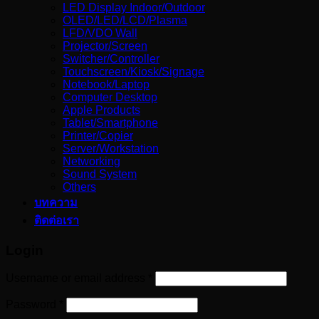
LED Display Indoor/Outdoor
OLED/LED/LCD/Plasma
LFD/VDO Wall
Projector/Screen
Switcher/Controller
Touchscreen/Kiosk/Signage
Notebook/Laptop
Computer Desktop
Apple Products
Tablet/Smartphone
Printer/Copier
Server/Workstation
Networking
Sound System
Others
บทความ
ติดต่อเรา
Login
Username or email address
*
Password
*