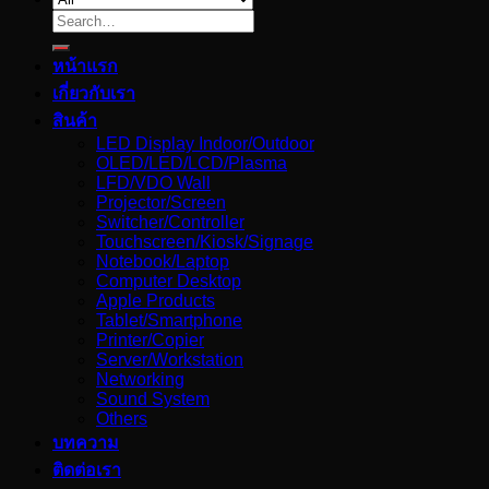
Search
for:
หน้าแรก
เกี่ยวกับเรา
สินค้า
LED Display Indoor/Outdoor
OLED/LED/LCD/Plasma
LFD/VDO Wall
Projector/Screen
Switcher/Controller
Touchscreen/Kiosk/Signage
Notebook/Laptop
Computer Desktop
Apple Products
Tablet/Smartphone
Printer/Copier
Server/Workstation
Networking
Sound System
Others
บทความ
ติดต่อเรา