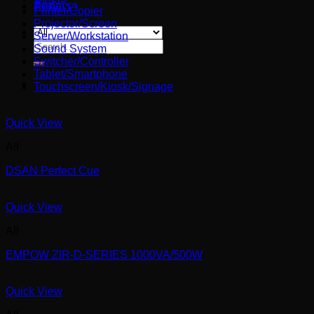
ติดต่อเรา
Printer/Copier
Projector/Screen
Server/Workstation
Search
Sound System
for:
Switcher/Controller
Tablet/Smartphone
Touchscreen/Kiosk/Signage
Quick View
All
DSAN Perfect Cue
Quick View
All
EMPOW ZIR-D-SERIES 1000VA/500W
Quick View