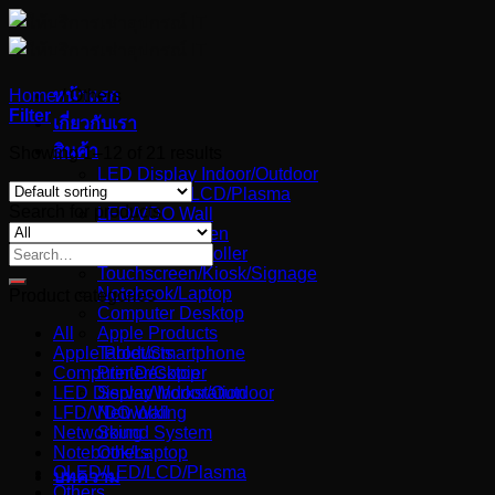
Skip
to
content
Home
หน้าแรก
/
Others
Filter
เกี่ยวกับเรา
สินค้า
Showing 1–12 of 21 results
LED Display Indoor/Outdoor
OLED/LED/LCD/Plasma
Search for products
LFD/VDO Wall
Projector/Screen
Search
Switcher/Controller
for:
Touchscreen/Kiosk/Signage
Notebook/Laptop
Product categories
Computer Desktop
All
Apple Products
Apple Products
Tablet/Smartphone
Computer Desktop
Printer/Copier
LED Display Indoor/Outdoor
Server/Workstation
LFD/VDO Wall
Networking
Networking
Sound System
Notebook/Laptop
Others
OLED/LED/LCD/Plasma
บทความ
Others