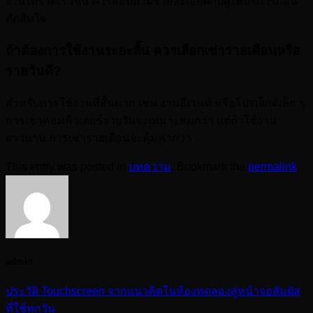
งานได้รวดเร็วขึ้น ควรสอบถามรายละเอียดกับผู้ให้บริการก่อน
ตัดสินใจ
ถ้าต้องการใช้งานระยะสั้น ควรเลือกเช่ารายเดือนหรือ
รายวันดี?
สำหรับการใช้งานที่สั้นมาก เช่น งานอีเวนท์ หรือโปรเจ็กต์เล็ก ๆ
การเช่าคอมพิวเตอร์รายวันจะเหมาะสมกว่า แต่ถ้าใช้งาน
ยาวนาน การเช่ารายเดือนจะคุ้มค่ากว่า
This entry was posted in
บทความ
. Bookmark the
permalink
.
admin
ประวัติ Touchscreen จากแนวคิดในห้องทดลองสู่หน้าจอสัมผัส
ที่ใช้ทุกวัน