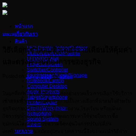
Skip
to
content
หน้าแรก
เกี่ยวกับเรา
บทความ
สินค้า
LED Display Indoor/Outdoor
วิธีเลือกเช่าคอมพิวเตอร์รายเดือนให้คุ้มค่า
OLED/LED/LCD/Plasma
LFD/VDO Wall
และตรงความต้องการของธุรกิจ
Projector/Screen
Switcher/Controller
Touchscreen/Kiosk/Signage
Posted on
July 3, 2026
by
admin
Notebook/Laptop
Computer Desktop
Apple Products
ในยุคที่เทคโนโลยีเปลี่ยนแปลงอย่างรวดเร็ว การเลือกใช้บริการ
Tablet/Smartphone
เช่าคอมพิวเตอร์รายเดือน
กลายเป็นทางเลือกที่น่าสนใจสำหรับ
Printer/Copier
Server/Workstation
ธุรกิจทุกขนาด ไม่ว่าจะเป็นสำนักงาน โรงเรียน หรือแม้แต่
Networking
กิจการขนาดเล็ก เพราะช่วยลดภาระค่าใช้จ่ายในการซื้อ
Sound System
อุปกรณ์ใหม่ พร้อมรับความยืดหยุ่นในการปรับเปลี่ยน
Others
บทความ
เทคโนโลยีให้ทันสมัยอยู่เสมอ บทความนี้จึงขอแนะนำวิธีการ