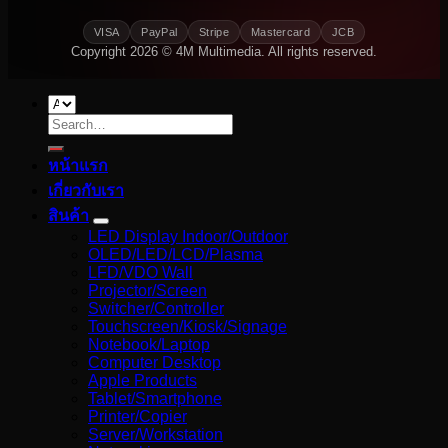
VISA
PayPal
Stripe
Mastercard
JCB
Copyright 2026 © 4M Multimedia. All rights reserved.
Search
for:
หน้าแรก
เกี่ยวกับเรา
สินค้า
LED Display Indoor/Outdoor
OLED/LED/LCD/Plasma
LFD/VDO Wall
Projector/Screen
Switcher/Controller
Touchscreen/Kiosk/Signage
Notebook/Laptop
Computer Desktop
Apple Products
Tablet/Smartphone
Printer/Copier
Server/Workstation