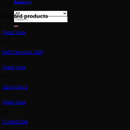
ติดต่อเรา
Related products
Search
for:
Quick View
All
Dell Precision 7920
Quick View
All
XBox One S
Quick View
All
CJ-HDR216