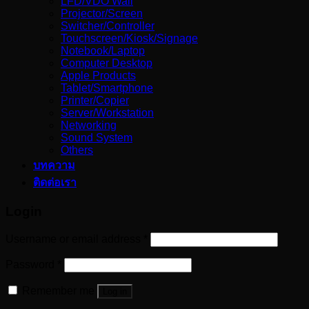
LFD/VDO Wall
Projector/Screen
Switcher/Controller
Touchscreen/Kiosk/Signage
Notebook/Laptop
Computer Desktop
Apple Products
Tablet/Smartphone
Printer/Copier
Server/Workstation
Networking
Sound System
Others
บทความ
ติดต่อเรา
Login
Username or email address
*
Password
*
Remember me
Log in