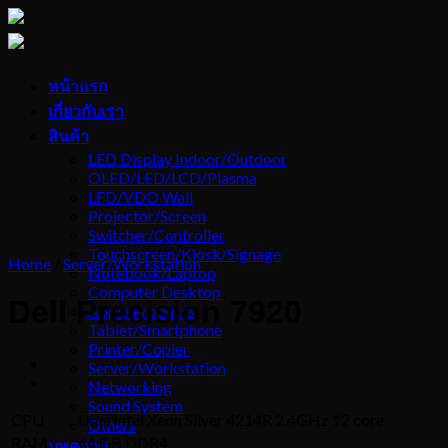
Skip
to
content
หน้าแรก
เกี่ยวกับเรา
สินค้า
LED Display Indoor/Outdoor
OLED/LED/LCD/Plasma
LFD/VDO Wall
Projector/Screen
Switcher/Controller
Touchscreen/Kiosk/Signage
Home
/
Server/Workstation
Notebook/Laptop
Computer Desktop
Dell Precision 7920
Apple Products
Tablet/Smartphone
Printer/Copier
Server/Workstation
Networking
Sound System
CPU
Dual Intel Xeon Silver 4214R 2.4GHz 12 core
Others
RAM
64 GB DDR4
บทความ