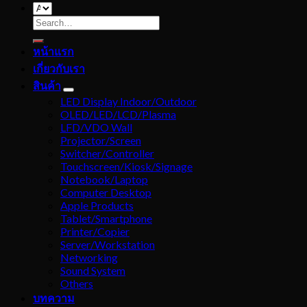
Search
for:
หน้าแรก
เกี่ยวกับเรา
สินค้า
LED Display Indoor/Outdoor
OLED/LED/LCD/Plasma
LFD/VDO Wall
Projector/Screen
Switcher/Controller
Touchscreen/Kiosk/Signage
Notebook/Laptop
Computer Desktop
Apple Products
Tablet/Smartphone
Printer/Copier
Server/Workstation
Networking
Sound System
Others
บทความ