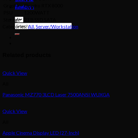
Graphic
Quadro RTX 8000
ติดต่อเรา
PSU
1200WATT
Storage
2TB SSD SATA
Search
Categories:
All
,
Server/Workstation
for:
Related products
Quick View
All
Panasonic MZ770 3LCD Laser 7500ANSI WUXGA
Quick View
All
Apple Cinema Display LED (27-Inch)