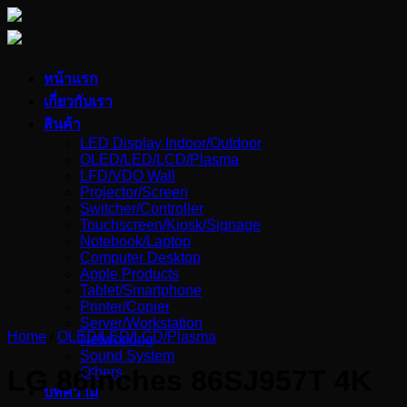
Skip
to
content
หน้าแรก
เกี่ยวกับเรา
สินค้า
LED Display Indoor/Outdoor
OLED/LED/LCD/Plasma
LFD/VDO Wall
Projector/Screen
Switcher/Controller
Touchscreen/Kiosk/Signage
Notebook/Laptop
Computer Desktop
Apple Products
Tablet/Smartphone
Printer/Copier
Server/Workstation
Home
/
OLED/LED/LCD/Plasma
Networking
Sound System
Others
LG 86inches 86SJ957T 4K
บทความ