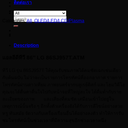
ติดต่อเรา
Search
Categories:
All
,
OLED/LED/LCD/Plasma
for:
Description
แอลอีดีทีวี 86″ LG 86SJ957T.ATM
ทีวี LG รุ่น 86SJ957T ให้คุณรับชมภาพได้คมชัดเฉกเช่นเดียว
กับต้นฉบับ ไม่ว่าจะเป็นรายการโทรทัศน์ที่ออกอากาศ รายการ
โทรทัศน์ผ่านดาวเทียม ภาพยนตร์จากบลูเรย์ดิสก์ และโฮมวิดีโอ
คุณจะได้ตื่นตาตื่นใจไปกับหน้าจอที่ใหญ่สะใจ ได้ดื่มด่ำกับราย
ละเอียดของภาพ และเสียงที่คมชัด เสมือนเข้าไปอยู่ใน
เหตุการณ์นั้นจริง ๆ อีกทั้งตัวเครื่องยังได้รับการดีไซน์อย่างสวย
หรู ทันสมัย จัดวางกับเครื่องเรือนอื่นได้อย่างลงตัว ทำให้การรับ
ชมโทรทัศน์เป็นช่วงเวลาที่มีความสุขอีกช่วงเวลาหนึ่ง