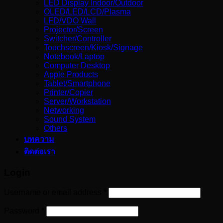
LED Display Indoor/Outdoor
OLED/LED/LCD/Plasma
LFD/VDO Wall
Projector/Screen
Switcher/Controller
Touchscreen/Kiosk/Signage
Notebook/Laptop
Computer Desktop
Apple Products
Tablet/Smartphone
Printer/Copier
Server/Workstation
Networking
Sound System
Others
บทความ
ติดต่อเรา
Login
Username or email address
*
Password
*