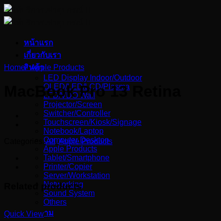
Skip
to
content
หน้าแรก
เกี่ยวกับเรา
Home
สินค้า
/
Apple Products
LED Display Indoor/Outdoor
OLED/LED/LCD/Plasma
MacBook Pro 13 Retina
LFD/VDO Wall
Projector/Screen
Switcher/Controller
Touchscreen/Kiosk/Signage
Notebook/Laptop
Computer Desktop
Categories:
All
,
Apple Products
Apple Products
Tablet/Smartphone
Printer/Copier
Server/Workstation
Networking
Related products
Sound System
Others
บทความ
Quick View