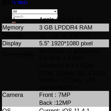
plus
ติดต่อเรา
Search
CPU
Apple A10 64 bit
for:
Memory
3 GB LPDDR4 RAM
Storage
32, 128, or 256 GB
Display
5.5” 1920*1080 pixel
Wi-Fi 802.11 a/b/g/n/ac
Connectivity
5.0 GHz 2.4 GHz
Bluetooth 4.2 + EDR
GSM, CDMA, 3G, EVDO,
HSPA+, LTE/4G, LTE
Advanced/4G+
Camera
Front : 7MP
Back :12MP
OS
Current: iOS 11.4.1