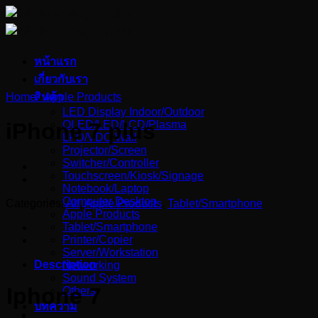
Skip
to
content
หน้าแรก
เกี่ยวกับเรา
Home
สินค้า
/
Apple Products
LED Display Indoor/Outdoor
OLED/LED/LCD/Plasma
iPhone 7 plus
LFD/VDO Wall
Projector/Screen
Switcher/Controller
Touchscreen/Kiosk/Signage
Notebook/Laptop
Computer Desktop
Categories:
All
,
Apple Products
,
Tablet/Smartphone
Apple Products
Tablet/Smartphone
Printer/Copier
Server/Workstation
Description
Networking
Sound System
Iphone 7
Others
บทความ