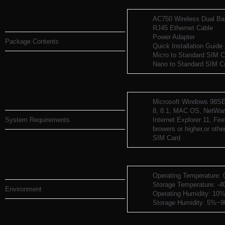
AC750 Wireless Dual Ba
RJ45 Ethernet Cable
Power Adapter
Package Contents
Quick Installation Guide
Micro to Standard SIM C
Nano to Standard SIM C
Microsoft Windows 98SE
8, 8.1, MAC OS, NetWar
System Requirements
Internet Explorer 11, Fir
browers or higher,or oth
SIM Card
Operating Temperature
Storage Temperature: 
Environment
Operating Humidity: 10
Storage Humidity: 5%~