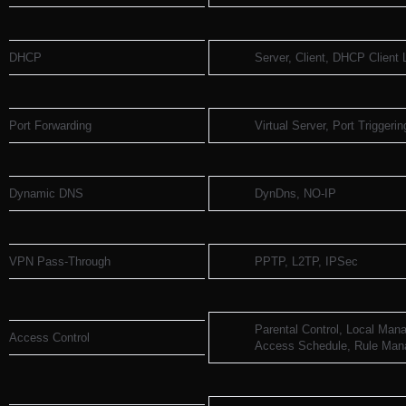
DHCP
Server, Client, DHCP Client 
Port Forwarding
Virtual Server, Port Trigger
Dynamic DNS
DynDns, NO-IP
VPN Pass-Through
PPTP, L2TP, IPSec
Parental Control, Local Mana
Access Control
Access Schedule, Rule Ma