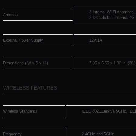
3 Internal Wi-Fi Antennas,
Antenna
2 Detachable External 4G
External Power Supply
12V/1A
Dimensions ( W x D x H )
7.95 x 5.55 x 1.32 in. (20
WIRELESS FEATURES
Wireless Standards
IEEE 802.11ac/n/a 5GHz, IEE
Frequency
2.4GHz and 5GHz