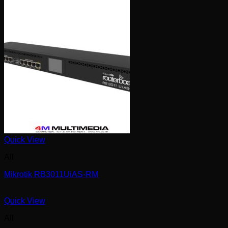
Quick View
All
Mikrotik RB3011UiAS-RM
Quick View
All