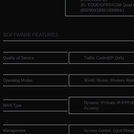
2G: EDGE/GPRS/GSM Quad 
(850/900/1800/1900MHz)
SOFTWARE FEATURES
Quality of Service
Traffic Control(IP QoS)
Operating Modes
3G/4G Router, Wireless Rout
Dynamic IP/Static IP/PPPo
WAN Type
Access)
Management
Access Control, Local Man