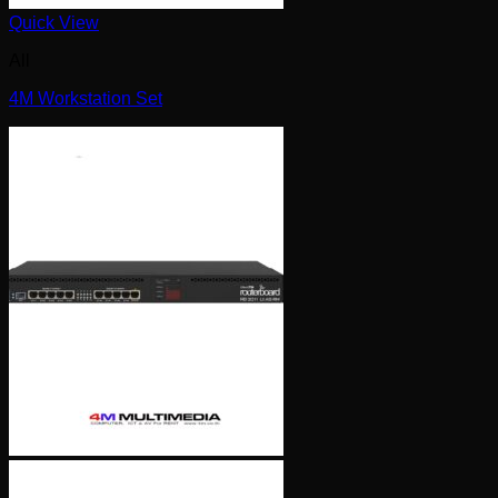
Quick View
All
4M Workstation Set