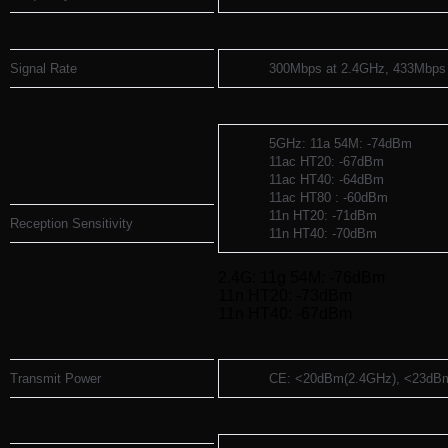
Signal Rate
300Mbps at 2.4GHz, 433Mbps
5GHz: 11a 54M: -74dBm
11ac HT20: -67dBm
11ac HT40: -64dBm
11ac HT80 : -60dBm
11n HT20: -71dBm
Reception Sensitivity
11n HT40: -70dBm
2.4G: 11g 54M: -76dBm
11n HT20: -73dBm
11n HT40: -67dBm
Transmit Power
CE: <20dBm(2.4GHz), <23dB