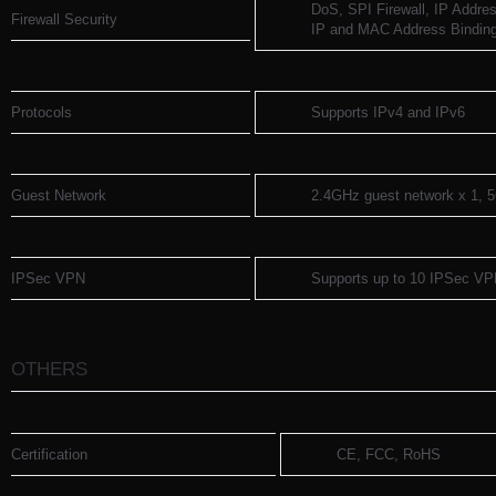
DoS, SPI Firewall, IP Address
Firewall Security
IP and MAC Address Bindin
Protocols
Supports IPv4 and IPv6
Guest Network
2.4GHz guest network x 1, 
IPSec VPN
Supports up to 10 IPSec VP
OTHERS
Certification
CE, FCC, RoHS