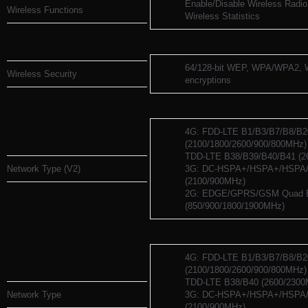
Enable/Disable Wireless Rad
Wireless Functions
Wireless Statistics
64/128-bit WEP, WPA/WPA2
Wireless Security
encryptions
4G: FDD-LTE B1/B3/B7/B8/B2
(2100/1800/2600/900/800MHz)
TDD-LTE B38/B39/B40/B41 (2
Network Type (V2)
3G: DC-HSPA+/HSPA+/HSPA
(2100/900MHz)
2G: EDGE/GPRS/GSM Quad 
(850/900/1800/1900MHz)
4G: FDD-LTE B1/B3/B7/B8/B2
(2100/1800/2600/900/800MHz)
TDD-LTE B38/B40 (2600/2300
Network Type
3G: DC-HSPA+/HSPA+/HSPA
(2100/900MHz)