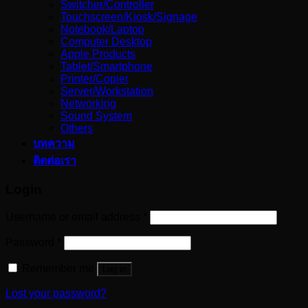
Switcher/Controller
Touchscreen/Kiosk/Signage
Notebook/Laptop
Computer Desktop
Apple Products
Tablet/Smartphone
Printer/Copier
Server/Workstation
Networking
Sound System
Others
บทความ
ติดต่อเรา
Login
Username or email address
*
Password
*
Remember me
Log in
Lost your password?