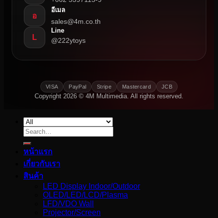
อีเมล
อ
sales@4m.co.th
Line
L
@222ytoys
VISA
PayPal
Stripe
Mastercard
JCB
Copyright 2026 © 4M Multimedia. All rights reserved.
Search
for:
หน้าแรก
เกี่ยวกับเรา
สินค้า
LED Display Indoor/Outdoor
OLED/LED/LCD/Plasma
LFD/VDO Wall
Projector/Screen