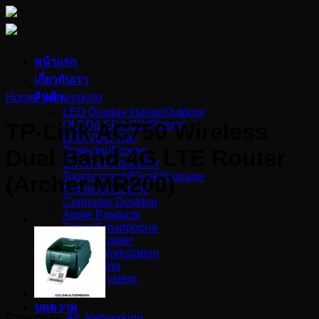
Skip
to
content
หน้าแรก
เกี่ยวกับเรา
Home
สินค้า
/
Networking
LED Display Indoor/Outdoor
OLED/LED/LCD/Plasma
TP-Link AC750 Wireless
LFD/VDO Wall
Projector/Screen
Dual Band 4G LTE Router
Switcher/Controller
Touchscreen/Kiosk/Signage
(Archer MR200)
Notebook/Laptop
Computer Desktop
Apple Products
Tablet/Smartphone
Printer/Copier
Server/Workstation
Networking
Sound System
Others
บทความ
Categories:
All
,
Networking