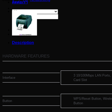
ติดต่อเรา
Search
for:
Description
HARDWARE FEATURES
3 10/100Mbps LAN Ports,
Interface
Card Slot
WPS/Reset Button, Wirele
Button
Button