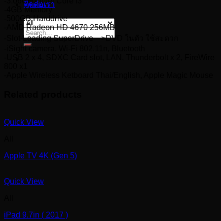
-3.06GHz Intel Core i3
ติดต่อเรา
-4GB Memory
-500GB Harddrive
-AMD Radeon HD 4670 256MB
Search
-Slot-Loading SuperDrive—>DVD ในตัว ใช้สะดวก
for:
-iSight camera, Wi-Fi 802.11n, Bluetooth
-USB 2 x 4, SDXC Card slot, LAN, Thunderbolt x 2, FireWire
800 x1
-Apple Wireless Ketboard Thai/English, Apple Magic Mouse
Related products
Quick View
All
Apple TV 4K (Gen 5)
Quick View
All
iPad 9.7in ( 2017 )