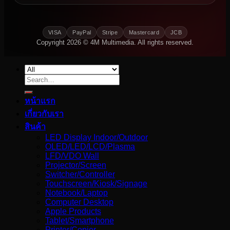
VISA
PayPal
Stripe
Mastercard
JCB
Copyright 2026 © 4M Multimedia. All rights reserved.
Search
for:
หน้าแรก
เกี่ยวกับเรา
สินค้า
LED Display Indoor/Outdoor
OLED/LED/LCD/Plasma
LFD/VDO Wall
Projector/Screen
Switcher/Controller
Touchscreen/Kiosk/Signage
Notebook/Laptop
Computer Desktop
Apple Products
Tablet/Smartphone
Printer/Copier