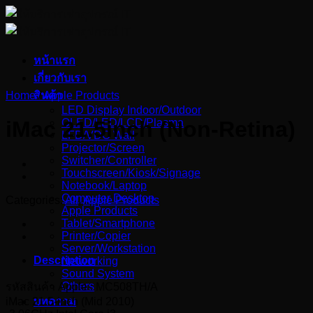
Skip
to
content
หน้าแรก
เกี่ยวกับเรา
Home
สินค้า
/
Apple Products
LED Display Indoor/Outdoor
OLED/LED/LCD/Plasma
iMac 21.5inch (Non-Retina)
LFD/VDO Wall
Projector/Screen
Switcher/Controller
Touchscreen/Kiosk/Signage
Notebook/Laptop
Computer Desktop
Categories:
All
,
Apple Products
Apple Products
Tablet/Smartphone
Printer/Copier
Server/Workstation
Description
Networking
Sound System
Others
รหัสสินค้า Apple : MC508TH/A
iMac 21.5-inch (Mid 2010)
บทความ