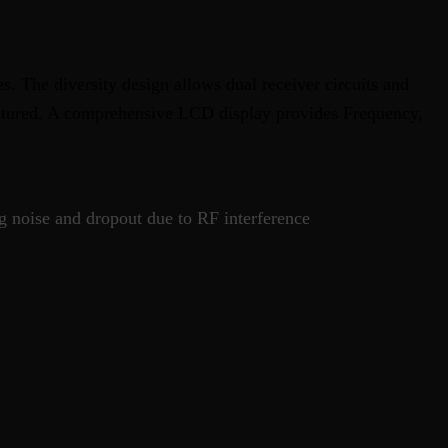
. The diversity design allows dual receiver circuits and
featured. A comprehensive LCD display provides Frequency,
g noise and dropout due to RF interference