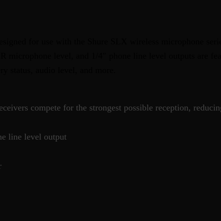
signed for use with the Shure SLX wireless microphone series
XLR microphone level, and 1/4″ phone line level outputs are 
ry status, audio level, and more.
ceivers compete for the strongest possible reception, reducin
 line level output
r