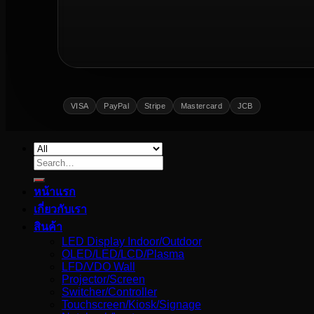
VISA
PayPal
Stripe
Mastercard
JCB
Search
for:
หน้าแรก
เกี่ยวกับเรา
สินค้า
LED Display Indoor/Outdoor
OLED/LED/LCD/Plasma
LFD/VDO Wall
Projector/Screen
Switcher/Controller
Touchscreen/Kiosk/Signage