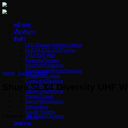
Skip
to
content
หน้าแรก
เกี่ยวกับเรา
สินค้า
LED Display Indoor/Outdoor
OLED/LED/LCD/Plasma
LFD/VDO Wall
Projector/Screen
Switcher/Controller
Touchscreen/Kiosk/Signage
Home
/
Sound System
Notebook/Laptop
Computer Desktop
Shure SLX4 Diversity UHF W
Apple Products
Tablet/Smartphone
Printer/Copier
Server/Workstation
Networking
Sound System
Categories:
All
,
Sound System
Others
บทความ