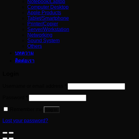
Notebook/Laptop
Computer Desktop
Apple Products
Tablet/Smartphone
Printer/Copier
Server/Workstation
Networking
Sound System
Others
บทความ
ติดต่อเรา
Login
Username or email address
*
Password
*
Remember me
Log in
Lost your password?