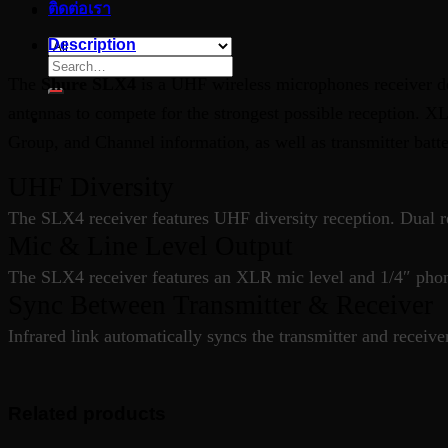
ติดต่อเรา
Description
Search
for:
The
Shure SLX4
is a UHF wireless microphones receiver de
antennas to compete for the strongest possible reception. 
Group, and Channel information, as well as transmitter batte
UHF Diversity
The SLX4 receiver features UHF diversity reception. Dual re
Mic & Line Level Output
The SLX4 receiver features an XLR mic level and 1/4″ phone
Sync Between Transmitter & Receiver
Infrared link automatically syncs the transmitter and receive
Related products