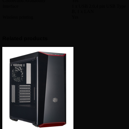
Connection Availability
Yes
Interface
1 x USB 2.0,4 pin USB Type
B, 1 x LAN
Wireless printing
Yes
Related products