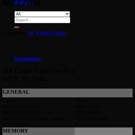
M277dw
ติดต่อเรา
Search
for:
Categories:
All
,
Printer/Copier
Description
HP Color LaserJet Pro
MFP M277dw
GENERAL
Copier Type
digital
Printing Technology
Laser – color
Monthly Duty Cycle (max)
30000 pages
Recommended Monthly Volume
250 – 2500 pages
Color Printing
Yes
MEMORY