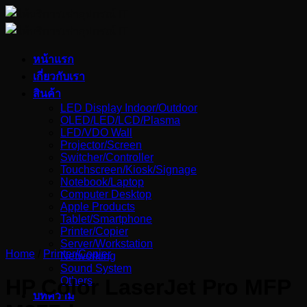
Skip
to
content
หน้าแรก
เกี่ยวกับเรา
สินค้า
LED Display Indoor/Outdoor
OLED/LED/LCD/Plasma
LFD/VDO Wall
Projector/Screen
Switcher/Controller
Touchscreen/Kiosk/Signage
Notebook/Laptop
Computer Desktop
Apple Products
Tablet/Smartphone
Printer/Copier
Server/Workstation
Home
/
Printer/Copier
Networking
Sound System
Others
HP Color LaserJet Pro MFP
บทความ