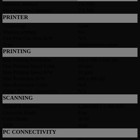
Standard Memory
256 MB
Max Supported Memory
256 MB
PRINTER
Technology
Laser
Wireless printing
Yes
First Print Out Time B/W
N/A
Type
Multifunction printer
PRINTING
Max Printing Resolution
Up to 600 x 600 dpi
Max Printing Speed Color
18 ppm
Max Printing Speed B/W
18 ppm
Max Resolution B/W
600 x 600 dpi
Max Resolution Color
N/A
Printer Drivers / Emulations
N/A
SCANNING
Optical Resolution
1,200 DPI x 2,400 DPI
Grayscale Depth
8-bit
Color Depth
30 bit
ADF
none
PC CONNECTIVITY