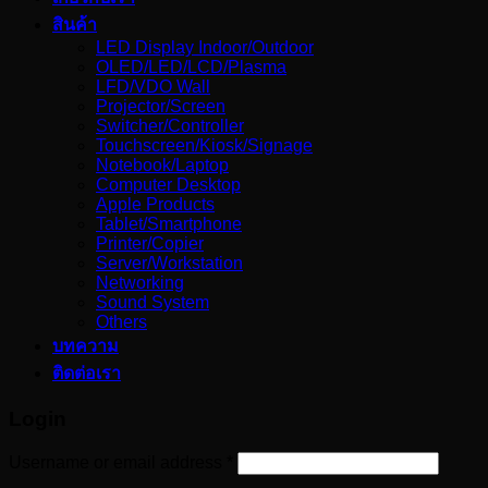
สินค้า
LED Display Indoor/Outdoor
OLED/LED/LCD/Plasma
LFD/VDO Wall
Projector/Screen
Switcher/Controller
Touchscreen/Kiosk/Signage
Notebook/Laptop
Computer Desktop
Apple Products
Tablet/Smartphone
Printer/Copier
Server/Workstation
Networking
Sound System
Others
บทความ
ติดต่อเรา
Login
Username or email address
*