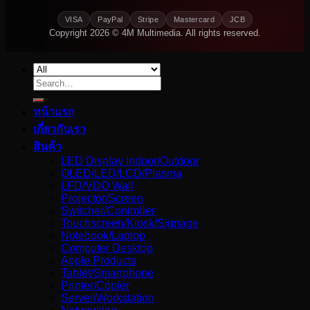
VISA
PayPal
Stripe
Mastercard
JCB
Copyright 2026 © 4M Multimedia. All rights reserved.
Search
for:
หน้าแรก
เกี่ยวกับเรา
สินค้า
LED Display Indoor/Outdoor
OLED/LED/LCD/Plasma
LFD/VDO Wall
Projector/Screen
Switcher/Controller
Touchscreen/Kiosk/Signage
Notebook/Laptop
Computer Desktop
Apple Products
Tablet/Smartphone
Printer/Copier
Server/Workstation