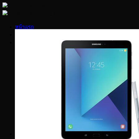
Skip
to
content
หน้าแรก
เกี่ยวกับเรา
สินค้า
LED Display Indoor/Outdoor
OLED/LED/LCD/Plasma
LFD/VDO Wall
Projector/Screen
Switcher/Controller
Touchscreen/Kiosk/Signage
Notebook/Laptop
Computer Desktop
Apple Products
Tablet/Smartphone
Printer/Copier
Server/Workstation
Networking
Sound System
Others
บทความ