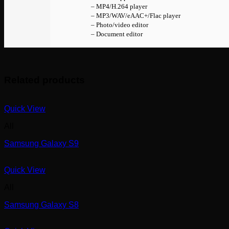
– MP4/H.264 player
– MP3/WAV/eAAC+/Flac player
– Photo/video editor
– Document editor
Related products
Quick View
All
Samsung Galaxy S9
Quick View
All
Samsung Galaxy S8