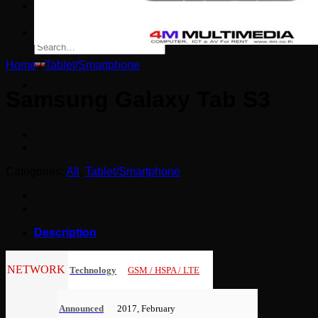
ติดต่อเรา
Search
for:
Home
/
Tablet/Smartphone
Samsung Galaxy Tab S3
Categories:
All
,
Tablet/Smartphone
Description
NETWORK
Technology
GSM / HSPA / LTE
Announced
2017, February