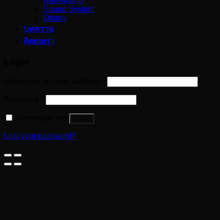
Networking
Sound System
Others
บทความ
ติดต่อเรา
Login
Username or email address
*
Password
*
Remember me
Log in
Lost your password?