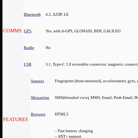
Bluetooth
4.2, A2DP, LE
COMMS
GPS
Yes, with A-GPS, GLONASS, BDS, GALILEO
Radio
No
USB
3.1, Type-C 1.0 reversible connector; magnetic connect
Sensors
Fingerprint (front-mounted), accelerometer, gyro,
Messaging
SMS(threaded view), MMS, Email, Push Email, I
Browser
HTML5
FEATURES
– Fast battery charging
– ANT+ support