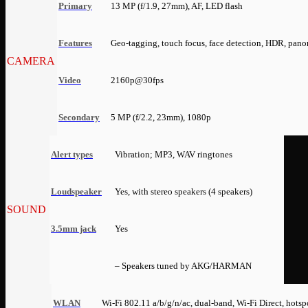
Primary
13 MP (f/1.9, 27mm), AF, LED flash
Features
Geo-tagging, touch focus, face detection, HDR, pan
CAMERA
Video
2160p@30fps
Secondary
5 MP (f/2.2, 23mm), 1080p
Alert types
Vibration; MP3, WAV ringtones
Loudspeaker
Yes, with stereo speakers (4 speakers)
SOUND
3.5mm jack
Yes
– Speakers tuned by AKG/HARMAN
WLAN
Wi-Fi 802.11 a/b/g/n/ac, dual-band, Wi-Fi Direct, hotsp