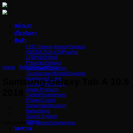
Skip
to
content
หน้าแรก
เกี่ยวกับเรา
สินค้า
LED Display Indoor/Outdoor
OLED/LED/LCD/Plasma
LFD/VDO Wall
Projector/Screen
Home
/
Tablet/Smartphone
Switcher/Controller
Touchscreen/Kiosk/Signage
Notebook/Laptop
Samsung Galaxy Tab A 10.5
Computer Desktop
Apple Products
2018
Tablet/Smartphone
Printer/Copier
Server/Workstation
Networking
Sound System
Others
Categories:
All
,
Tablet/Smartphone
บทความ