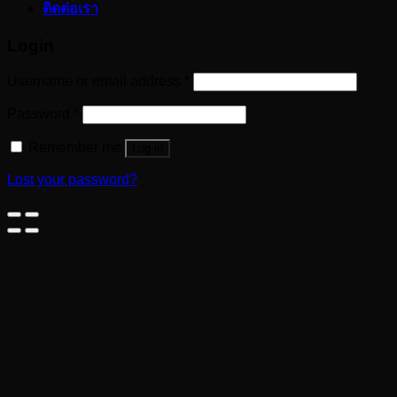
ติดต่อเรา
Login
Username or email address
*
Password
*
Remember me
Log in
Lost your password?