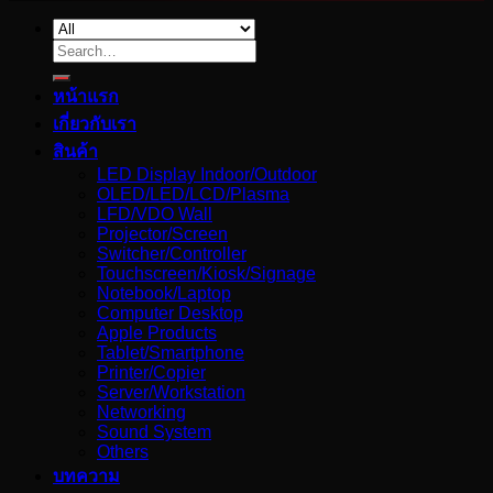
Search
for:
หน้าแรก
เกี่ยวกับเรา
สินค้า
LED Display Indoor/Outdoor
OLED/LED/LCD/Plasma
LFD/VDO Wall
Projector/Screen
Switcher/Controller
Touchscreen/Kiosk/Signage
Notebook/Laptop
Computer Desktop
Apple Products
Tablet/Smartphone
Printer/Copier
Server/Workstation
Networking
Sound System
Others
บทความ