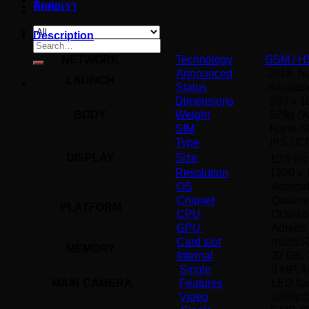
ติดต่อเรา
Description
Search
for:
NETWORK
Technology
GSM / H
Announced
2018, A
LAUNCH
Status
Availab
Dimensions
260 x 16
BODY
Weight
529g (Wi
SIM
Nano-S
Type
IPS LCD
DISPLAY
Size
10.5 in
Resolution
1200 x 1
OS
Android
Chipset
Qualco
PLATFORM
CPU
Octa-co
GPU
Adreno
Card slot
microSD
MEMORY
Internal
32 GB,
Single
8 MP, AF
MAIN CAMERA
Features
LED fl
Video
1080p@