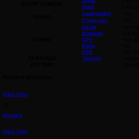
Single
5 MP, f/
SELFIE CAMERA
Video
1080p@
Loudspeaker
Yes
SOUND
3.5mm jack
Yes
WLAN
Wi-Fi 8
Bluetooth
4.2, A
COMMS
GPS
Yes, w
Radio
No
USB
2.0, Ty
FEATURES
Sensors
Accele
BATTERY
Non-re
Related products
Quick View
All
iPhone 8
Quick View