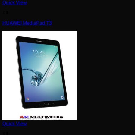
Quick View
All
HUAWEI MediaPad T3
Quick View
All