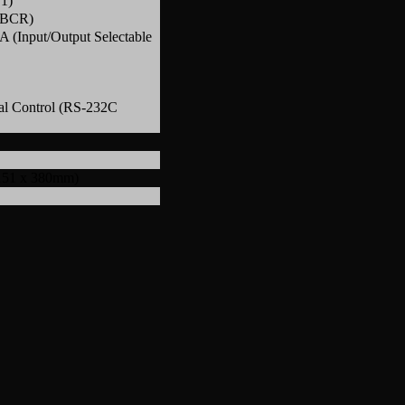
1)
CBCR)
 (Input/Output Selectable
nal Control (RS-232C
 151 x 380mm)