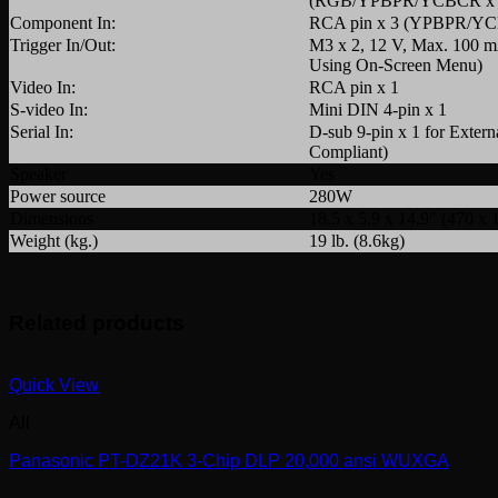
(RGB/YPBPR/YCBCR x 
Component In:
RCA pin x 3 (YPBPR/Y
Trigger In/Out:
M3 x 2, 12 V, Max. 100 mA
Using On-Screen Menu)
Video In:
RCA pin x 1
S-video In:
Mini DIN 4-pin x 1
Serial In:
D-sub 9-pin x 1 for Exter
Compliant)
Speaker
Yes
Power source
280W
Dimensions
18.5 x 5.9 x 14.9″ (470 x
Weight (kg.)
19 lb. (8.6kg)
Related products
Quick View
All
Panasonic PT-DZ21K 3-Chip DLP 20,000 ansi WUXGA