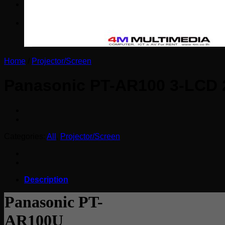
ติดต่อเรา
Search
for:
Home
/
Projector/Screen
Panasonic PT-AR100 3-LCD 2
Categories:
All
,
Projector/Screen
Description
Panasonic PT-
AR100U