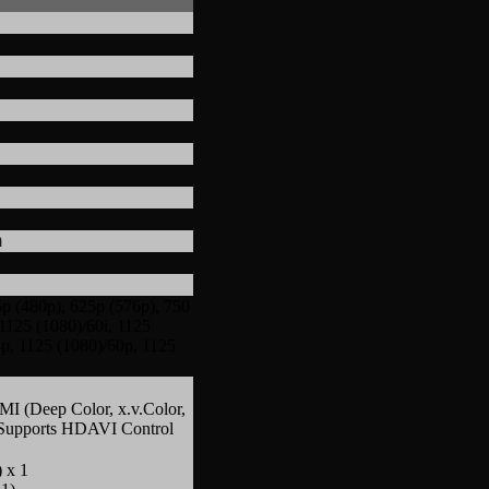
m
25p (480p), 625p (576p), 750
 1125 (1080)/60i, 1125
4p, 1125 (1080)/60p, 1125
 (Deep Color, x.v.Color,
Supports HDAVI Control
 x 1