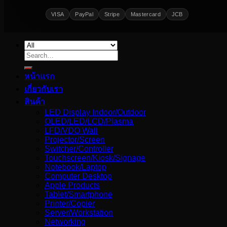
VISA
PayPal
Stripe
Mastercard
JCB
Search
for:
หน้าแรก
เกี่ยวกับเรา
สินค้า
LED Display Indoor/Outdoor
OLED/LED/LCD/Plasma
LFD/VDO Wall
Projector/Screen
Switcher/Controller
Touchscreen/Kiosk/Signage
Notebook/Laptop
Computer Desktop
Apple Products
Tablet/Smartphone
Printer/Copier
Server/Workstation
Networking