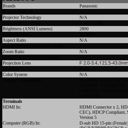
Brands
Panasonic
Product Features
Projector Technology
N/A
Resolution
1920 x 1080
Brightness (ANSI Lumens)
2800
Contrast Ratio
50,000:1
Aspect Ratio
N/A
Throw Distance (m)/Throw Ratio
Zoom Ratio
N/A
Lamp Life (STD/ECO) (Hour)
Projection Lens
F 2.0-3.4, f 21.5-43.0m
3D mode
None
Color System
N/A
Display Compatibility
25i (480i), 625i (576i), 5
(720)/60p, 750 (720)/50p,
(1080)/50i, 1125 (1080)/2
(1080)/50p
Terminals
HDMI In:
HDMI Connector x 2, HDMI
CEC), HDCP Compliant, 
Version 5
Computer (RGB) In:
D-sub HD 15-pin (Female)