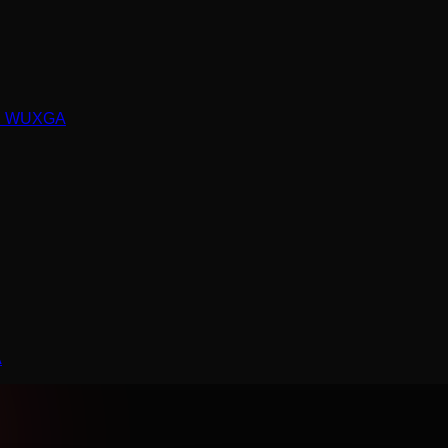
NSI WUXGA
A