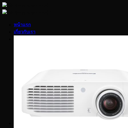
Skip
to
content
หน้าแรก
เกี่ยวกับเรา
สินค้า
LED Display Indoor/Outdoor
OLED/LED/LCD/Plasma
LFD/VDO Wall
Projector/Screen
Switcher/Controller
Touchscreen/Kiosk/Signage
Notebook/Laptop
Computer Desktop
Apple Products
Tablet/Smartphone
Printer/Copier
Server/Workstation
Networking
Sound System
Others
บทความ