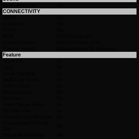
Stereo mini Jack
Yes
CONNECTIVITY
HDMI
Yes
Component
Yes
CVBS
Yes
RGB
DVI-D(Loop-out)
External Control
RS232C(in/out), RJ45
External Sensor
Ditachable type(IR, Ambient)
Feature
Smart TV:
No
Apps
No
Media Playback:
No
Multi-Link Screen
No
Voice Control
No
Motion control
No
Processor
No
Auto Channel Search
No
BD Wise Plus
No
Channel List USB-Clone
No
ConnectShare™ (USB
No
2.0)
Digital Broadcasting
No