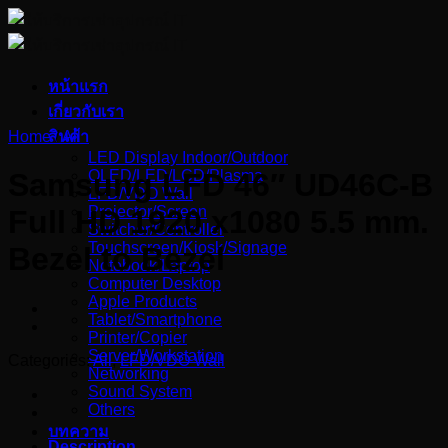
Skip
to
content
หน้าแรก
เกี่ยวกับเรา
Home
สินค้า
/
All
LED Display Indoor/Outdoor
OLED/LED/LCD/Plasma
Samsung LFD 46″ UD46C-B
LFD/VDO Wall
Projector/Screen
Full HD 1920 x1080 5.5 mm.
Switcher/Controller
Touchscreen/Kiosk/Signage
Bezel to Bezel
Notebook/Laptop
Computer Desktop
Apple Products
Tablet/Smartphone
Printer/Copier
Server/Workstation
Categories:
All
,
LFD/VDO Wall
Networking
Sound System
Others
บทความ
Description