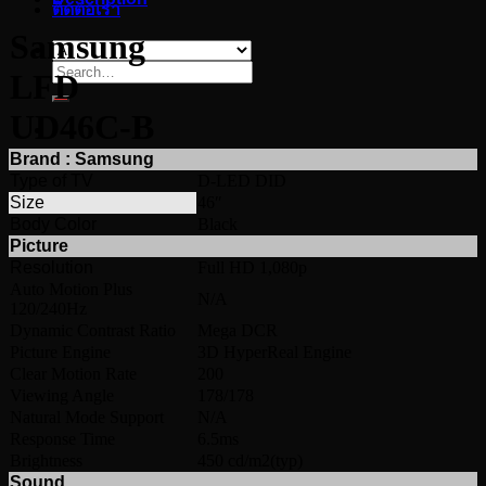
ติดต่อเรา
Samsung
Search
LFD
for:
UD46C-B
Brand : Samsung
Type of TV
D-LED DID
Size
46″
Body Color
Black
Picture
Resolution
Full HD 1,080p
Auto Motion Plus
N/A
120/240Hz
Dynamic Contrast Ratio
Mega DCR
Picture Engine
3D HyperReal Engine
Clear Motion Rate
200
Viewing Angle
178/178
Natural Mode Support
N/A
Response Time
6.5ms
Brightness
450 cd/m2(typ)
Sound