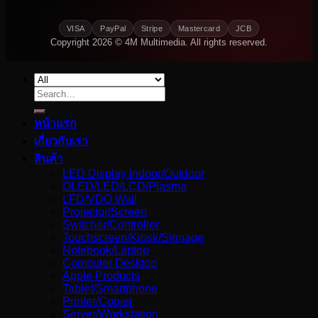
VISA
PayPal
Stripe
Mastercard
JCB
Copyright 2026 © 4M Multimedia. All rights reserved.
Search
for:
หน้าแรก
เกี่ยวกับเรา
สินค้า
LED Display Indoor/Outdoor
OLED/LED/LCD/Plasma
LFD/VDO Wall
Projector/Screen
Switcher/Controller
Touchscreen/Kiosk/Signage
Notebook/Laptop
Computer Desktop
Apple Products
Tablet/Smartphone
Printer/Copier
Server/Workstation