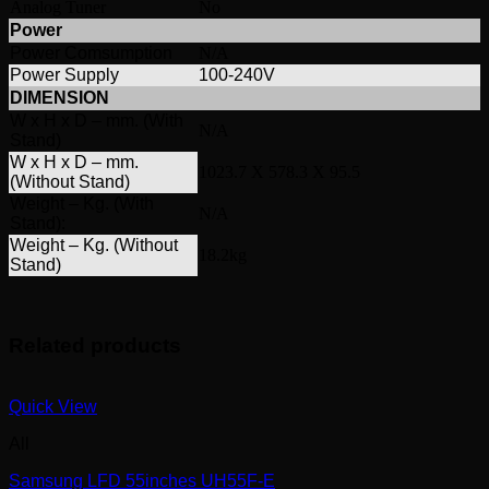
Analog Tuner
No
Power
Power Comsumption
N/A
Power Supply
100-240V
DIMENSION
W x H x D – mm. (With
N/A
Stand)
W x H x D – mm.
1023.7 X 578.3 X 95.5
(Without Stand)
Weight – Kg. (With
N/A
Stand):
Weight – Kg. (Without
18.2kg
Stand)
Related products
Quick View
All
Samsung LFD 55inches UH55F-E