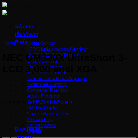
Skip
to
content
หน้าแรก
เกี่ยวกับเรา
สินค้า
Home
/
Projector/Screen
LED Display Indoor/Outdoor
OLED/LED/LCD/Plasma
NEC UM330X UltraShort 3-
LFD/VDO Wall
Projector/Screen
LCD 3,000 ansi XGA
Switcher/Controller
Touchscreen/Kiosk/Signage
Notebook/Laptop
Computer Desktop
Apple Products
Categories:
All
,
Projector/Screen
Tablet/Smartphone
Printer/Copier
Server/Workstation
Networking
Sound System
Description
Others
บทความ