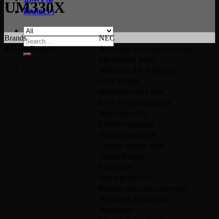
UM330X
ติดต่อเรา
Brands
NEC
Search
Product Features
Automatic keystone correction
for:
Microphone Input
Wireless LAN (Optional)
USB Viewer
6000 hour Filter Life
ECO Mode technology
Auto power on
Closed captioning
Variable audio out
Carbon savings meter
Virtual Remote
Sleep timer
Quick power-off
Built-in wall color correction
Advanced AccuBlend
AutoSense