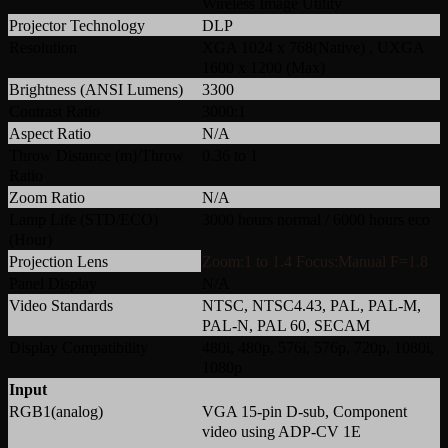
Wireless Image Utility
Projector Technology
DLP
Resolution
XGA 1024 x 768(Native) , UXGA
1600 x 1200 (Max)
Brightness (ANSI Lumens)
3300
Contrast Ratio
3000:1
Aspect Ratio
N/A
Throw Distance (m)/Throw
0.36 to 1
Ratio
Zoom Ratio
N/A
Lamp Life (STD/ECO)
3000 hours normal / 6000 hours eco
(Hour)
Projection Lens
Zoom:1 to 1.4 Focus:Manual F=1.8
Panel Display
N/A
Video Standards
NTSC, NTSC4.43, PAL, PAL-M,
PAL-N, PAL 60, SECAM
Display Compatibility
480i, 480p, 576i, 576p, 720p, 1080i,
1080p
Input
RGB1(analog)
VGA 15-pin D-sub, Component
video using ADP-CV 1E