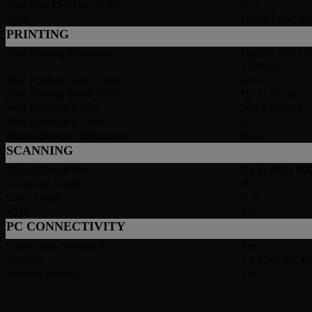
First Print Out Time B/W
N/A
Type
Office Laser Mul
PRINTING
Max Printing Resolution
Optical: 600 x 
1200 dpi
Max Printing Speed Color
none
Max Printing Speed B/W
Up to 23 ppm
Max Resolution B/W
600 x 600 dpi
Max Resolution Color
N/A
Printer Drivers / Emulations
N/A
SCANNING
Optical Resolution
Up to 600 x 600
Grayscale Depth
N/A
Color Depth
N/A
ADF
Yes
PC CONNECTIVITY
Connection Availability
Yes
Interface
1 x USB 2.0,4 
Wireless printing
Yes