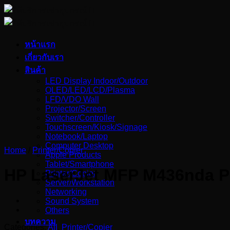
Skip
to
content
หน้าแรก
เกี่ยวกับเรา
สินค้า
LED Display Indoor/Outdoor
OLED/LED/LCD/Plasma
LFD/VDO Wall
Projector/Screen
Switcher/Controller
Touchscreen/Kiosk/Signage
Notebook/Laptop
Computer Desktop
Home
/
Printer/Copier
Apple Products
Tablet/Smartphone
HP LaserJet MFP M436nda Pr
Printer/Copier
Server/Workstation
Networking
Sound System
Others
บทความ
Categories:
All
,
Printer/Copier