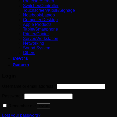
Projector/Screen
Switcher/Controller
Touchscreen/Kiosk/Signage
Notebook/Laptop
Computer Desktop
Apple Products
Tablet/Smartphone
Printer/Copier
Server/Workstation
Networking
Sound System
Others
บทความ
ติดต่อเรา
Login
Username or email address
*
Password
*
Remember me
Log in
Lost your password?