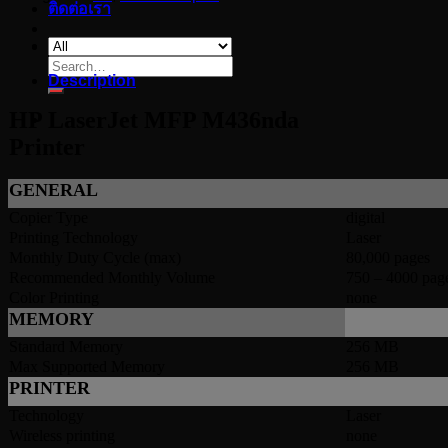
ติดต่อเรา
Search
Description
for:
HP LaserJet MFP M436nda
Printer
GENERAL
Copier Type
digital
Printing Technology
Laser
Monthly Duty Cycle (max)
80,000 pages
Recommended Monthly Volume
750 – 4000 pag
Color Printing
none
MEMORY
Standard Memory
256 MB
Max Supported Memory
256 MB
PRINTER
Technology
Laser
Wireless printing
none