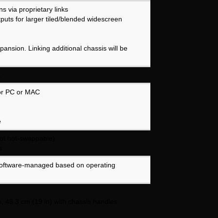
ns via proprietary links
tputs for larger tiled/blended widescreen
expansion. Linking additional chassis will be
.
or PC or MAC
e
not hot-swappable)
s
software-managed based on operating
s, 48.3 cm (19 in) with chassis handles