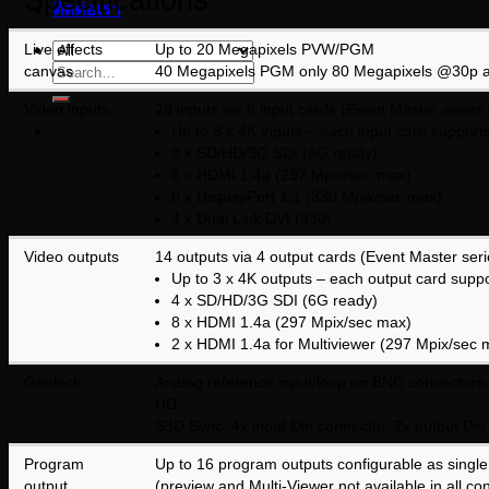
ติดต่อเรา
Live effects
Up to 20 Megapixels PVW/PGM
Search
canvas
40 Megapixels PGM only 80 Megapixels @30p 
for:
Video inputs
28 inputs via 8 input cards (Event Master series
Up to 8 x 4K inputs – each input card suppor
8 x SD/HD/3G SDI (6G ready)
8 x HDMI 1.4a (297 Mpix/sec max)
8 x DisplayPort 1.1 (330 Mpix/sec max)
4 x Dual Link DVI (330)
Video outputs
14 outputs via 4 output cards (Event Master ser
Up to 3 x 4K outputs – each output card supp
4 x SD/HD/3G SDI (6G ready)
8 x HDMI 1.4a (297 Mpix/sec max)
2 x HDMI 1.4a for Multiviewer (297 Mpix/sec 
Genlock
Analog reference input/loop on BNC connectors; b
HD
S3D Sync: 4x input Din connector, 2x output Din
Program
Up to 16 program outputs configurable as single
output
(preview and Multi-Viewer not available in all co